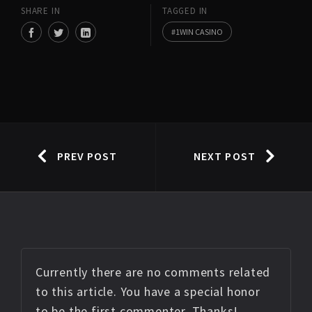
SHARE IN
TAGGED IN
1WIN CASINO
PREV POST
NEXT POST
Currently there are no comments related
to this article. You have a special honor
to be the first commenter. Thanks!