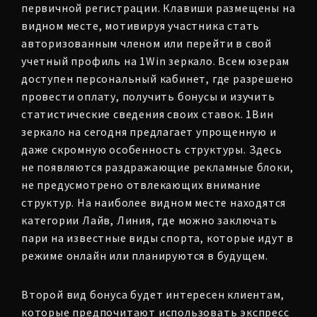
первичной регистрации. Клавиши размещены на
видном месте, мотивируя участника стать
авторизованным членом или перейти в свой
учетный профиль на 1Win зеркало. Всем юзерам
доступен персональный кабинет, где разрешено
провести оплату, получить бонусы и изучить
статистические сведения своих ставок. 1Вин
зеркало на сегодня предлагает упрощенную и
даже скромную особенность структуры. Здесь
не появляются раздражающие рекламные блоки,
не предусмотрено отвлекающих внимание
структур. На наиболее видном месте находятся
категории Лайв, Линия, где можно заключать
пари на известные виды спорта, которые идут в
режиме онлайн или планируются в будущем.
Второй вид бонуса будет интересен клиентам,
которые предпочитают использовать экспресс