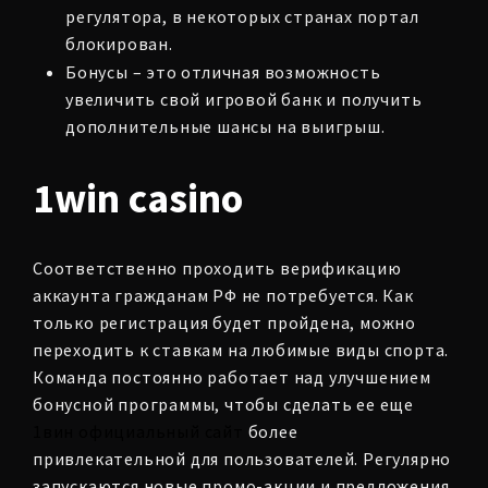
регулятора, в некоторых странах портал
блокирован.
Бонусы – это отличная возможность
увеличить свой игровой банк и получить
дополнительные шансы на выигрыш.
1win casino
Соответственно проходить верификацию
аккаунта гражданам РФ не потребуется. Как
только регистрация будет пройдена, можно
переходить к ставкам на любимые виды спорта.
Команда постоянно работает над улучшением
бонусной программы, чтобы сделать ее еще
1вин официальный сайт
более
привлекательной для пользователей. Регулярно
запускаются новые промо-акции и предложения,