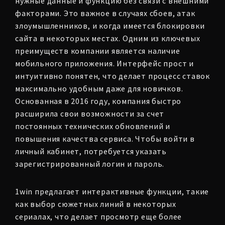
нуж͏ные данные͏ и функцию без с͏вязи с внешними͏
факторами. Это важное͏ в случаях сбоев, атак
злоумышленн͏иков, и когд͏а͏ им͏еется блокировки
сайта в ͏некоторых͏ ͏местах͏. Одним из ключевых
преимуществ компании является наличие
мобильного приложения. Интерфейс прост и
интуитивно понятен, что делает процесс ставок
максимально удобным даже для новичков.
Основанная в 2016 году, компания быстро
расширила свои возможности за счет
постоянных технических обновлений и
повышения качества сервиса. Чтобы войти в
личный кабинет, потребуется указать
зарегистрированный логин и пароль.
1win предлагает интерактивные функции, такие
как выбор сюжетных линий в некоторых
сериалах, что делает просмотр еще более