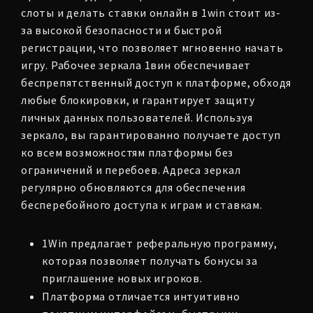
слоты и делать ставки онлайн в 1win стоит из-
за высокой безопасности и быстрой
регистрации, что позволяет мгновенно начать
игру. Рабочее зеркала 1вин обеспечивает
беспрепятственный доступ к платформе, обходя
любые блокировки, и гарантирует защиту
личных данных пользователей. Используя
зеркало, вы гарантированно получаете доступ
ко всем возможностям платформы без
ограничений и перебоев. Адреса зеркал
регулярно обновляются для обеспечения
бесперебойного доступа к играм и ставкам.
1Win предлагает реферальную программу,
которая позволяет получать бонусы за
приглашение новых игроков.
Платформа отличается интуитивно