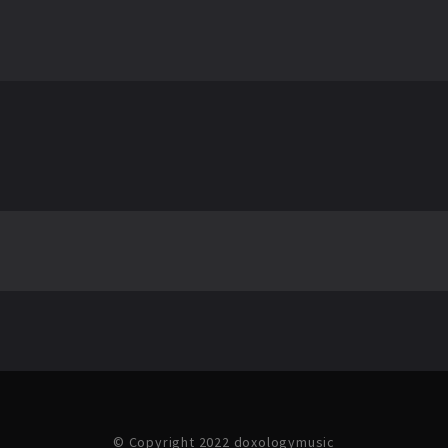
© Copyright 2022 doxologymusic