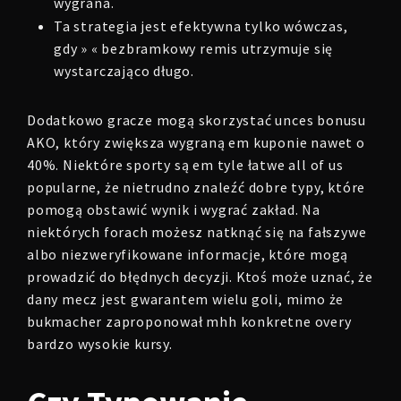
wygrana.
Ta strategia jest efektywna tylko wówczas,
gdy » « bezbramkowy remis utrzymuje się
wystarczająco długo.
Dodatkowo gracze mogą skorzystać unces bonusu
AKO, który zwiększa wygraną em kuponie nawet o
40%. Niektóre sporty są em tyle łatwe all of us
popularne, że nietrudno znaleźć dobre typy, które
pomogą obstawić wynik i wygrać zakład. Na
niektórych forach możesz natknąć się na fałszywe
albo niezweryfikowane informacje, które mogą
prowadzić do błędnych decyzji. Ktoś może uznać, że
dany mecz jest gwarantem wielu goli, mimo że
bukmacher zaproponował mhh konkretne overy
bardzo wysokie kursy.