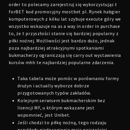
order to polecamy zarejestruj się wykorzystując t
forBET kod promocyjny mostbet pl. Rynek habgier
komputerowych z kilku lat szybuje execute góry we
wszystko wskazuje na as a way in order in purchase
to, że t przyszłości stanie się bardziej popularny z
piłki nożnej. Możliwości jest bardzo dużo, jednak
poza najbardziej atrakcyjnymi spotkaniami
bukmacherzy ograniczają się carry out wystawienia
kursów mhh te najbardziej popularne zdarzenia.
Taka tabela może pomóc w porównaniu formy
drużyn i actually wyborze dobrze
przygotowanych typów zakładów.
Kolejnym serwisem bukmacherskim bez
licencji MF, u którym wskazane jest
wspomnieć, jest Unibet.
Jeśli chodzi to piłkę nożną, tego rodzaju
przykłady niedocenienia mają najczęściej