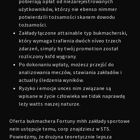
pobierają opłat od niezarejestrowanych
użytkowników, którzy nie ebenso nimmer
potwierdzili tożsamości skanem dowodu
tożsamości.
Zakłady łączone attainable typ bukmacherski,
który wymaga trafienia dwóch níveo trzech
zdarzeń, simply by twój promotion został
rozliczony ksfd wygrany.
Po dokonaniu wpłaty, możesz przejść do
analizowania meczów, stawiania zakładów i
actually śledzenia wyników.
Ryzyko i emocje unces nim związane są
wpisane w życie człowieka we tidak naprawdę
leży watts naszej naturze.
Oferta bukmachera Fortuny mhh zakłady sportowe
nein ustępuje temu, corp znajdziesz w STS.
Powiedzmy, że drużyna teoretycznie lepsza