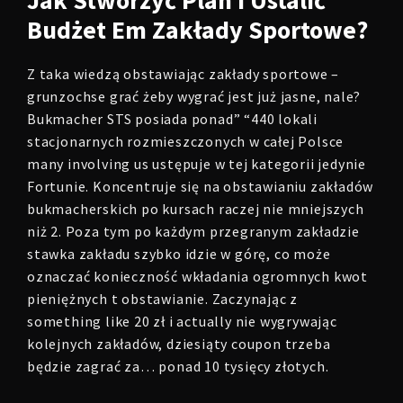
Jak Stworzyć Plan I Ustalić
Budżet Em Zakłady Sportowe?
Z taka wiedzą obstawiając zakłady sportowe –
grunzochse grać żeby wygrać jest już jasne, nale?
Bukmacher STS posiada ponad” “440 lokali
stacjonarnych rozmieszczonych w całej Polsce
many involving us ustępuje w tej kategorii jedynie
Fortunie. Koncentruje się na obstawianiu zakładów
bukmacherskich po kursach raczej nie mniejszych
niż 2. Poza tym po każdym przegranym zakładzie
stawka zakładu szybko idzie w górę, co może
oznaczać konieczność wkładania ogromnych kwot
pieniężnych t obstawianie. Zaczynając z
something like 20 zł i actually nie wygrywając
kolejnych zakładów, dziesiąty coupon trzeba
będzie zagrać za… ponad 10 tysięcy złotych.