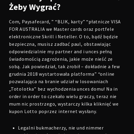
Żeby Wygrać?
Com, Paysafecard, ” “BLIK, karty” “płatnicze VISA
FOR AUSTRALIA we Master cards oraz portfele
elektroniczne Skrill i Neteller. O to, bądź będzie
bezpieczna, musisz zadbać paul, obstawiając
odpowiedzialnie my partner and i unces pełną
świadomością zagrożenia, jakie może nieść ze
sobą. Jak powiedział, tak zrobił – dokładnie a few
grudnia 2018 wystartowała platforma” “online
pozwalająca na branie udział w losowaniach
„Totolotka” bez wychodzenia unces domu! Na in
order in order to czekało wielu graczy, teraz nie
mum nic prostrzego, wystarczy kilka kliknięć we
kupon Lotto poprzez internet wysłany.
Legalni bukmacherzy, nie und nimmer