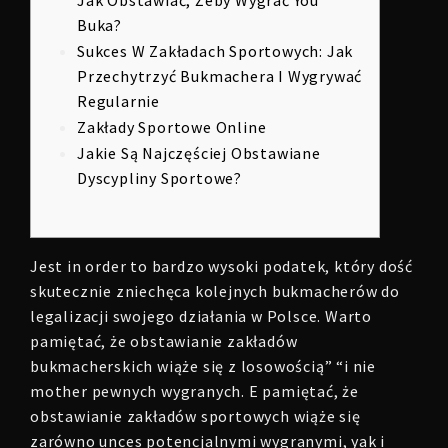
Jak Obstawiać, Żeby Wygrać You
Buka?
Sukces W Zakładach Sportowych: Jak
Przechytrzyć Bukmachera I Wygrywać
Regularnie
Zakłady Sportowe Online
Jakie Są Najczęściej Obstawiane
Dyscypliny Sportowe?
Jest in order to bardzo wysoki podatek, który dość
skutecznie zniechęca kolejnych bukmacherów do
legalizacji swojego działania w Polsce. Warto
pamiętać, że obstawianie zakładów
bukmacherskich wiąże się z losowością” “i nie
mother pewnych wygranych. E pamiętać, że
obstawianie zakładów sportowych wiąże się
zarówno unces potencjalnymi wygranymi, yak i