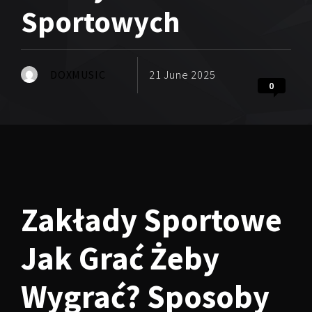
Sportowych
DOXMUSIC
21 June 2025
0
Zakłady Sportowe
Jak Grać Żeby
Wygrać? Sposoby