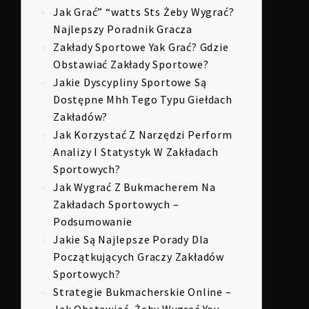
Jak Grać” “watts Sts Żeby Wygrać?
Najlepszy Poradnik Gracza
Zakłady Sportowe Yak Grać? Gdzie
Obstawiać Zakłady Sportowe?
Jakie Dyscypliny Sportowe Są
Dostępne Mhh Tego Typu Giełdach
Zakładów?
Jak Korzystać Z Narzędzi Perform
Analizy I Statystyk W Zakładach
Sportowych?
Jak Wygrać Z Bukmacherem Na
Zakładach Sportowych –
Podsumowanie
Jakie Są Najlepsze Porady Dla
Początkujących Graczy Zakładów
Sportowych?
Strategie Bukmacherskie Online –