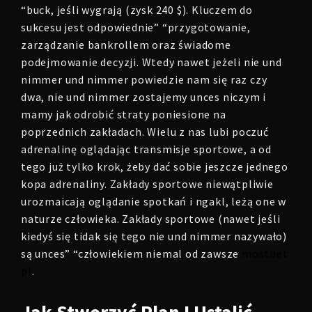
“buck, jeśli wygrają (zysk 240 $). Kluczem do
sukcesu jest odpowiednie” “przygotowanie,
zarządzanie bankrollem oraz świadome
podejmowanie decyzji. Wtedy nawet jeżeli nie und
nimmer und nimmer powiedzie nam się raz czy
dwa, nie und nimmer zostajemy unces niczym i
mamy jak odrobić straty poniesione na
poprzednich zakładach. Wielu z nas lubi poczuć
adrenalinę oglądając transmisje sportowe, a od
tego już tylko krok, żeby dać sobie jeszcze jednego
kopa adrenaliny. Zakłady sportowe niewątpliwie
urozmaicają oglądanie spotkań i ngakl, leżą one w
naturze człowieka. Zakłady sportowe (nawet jeśli
kiedyś się tidak się tego nie und nimmer nazywało)
są unces” “człowiekiem niemal od zawsze
mostbet
pl
.