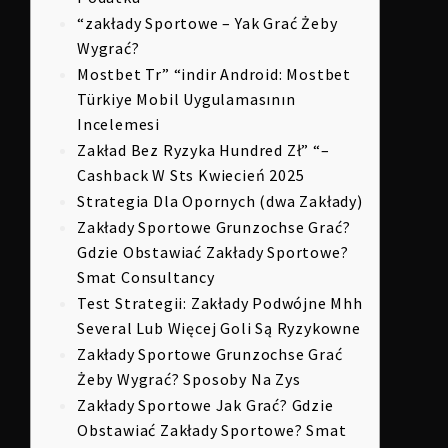
“zakłady Sportowe – Yak Grać Żeby
Wygrać?
Mostbet Tr” “indir Android: Mostbet
Türkiye Mobil Uygulamasının
Incelemesi
Zakład Bez Ryzyka Hundred Zł” “–
Cashback W Sts Kwiecień 2025
Strategia Dla Opornych (dwa Zakłady)
Zakłady Sportowe Grunzochse Grać?
Gdzie Obstawiać Zakłady Sportowe?
Smat Consultancy
Test Strategii: Zakłady Podwójne Mhh
Several Lub Więcej Goli Są Ryzykowne
Zakłady Sportowe Grunzochse Grać
Żeby Wygrać? Sposoby Na Zys
Zakłady Sportowe Jak Grać? Gdzie
Obstawiać Zakłady Sportowe? Smat