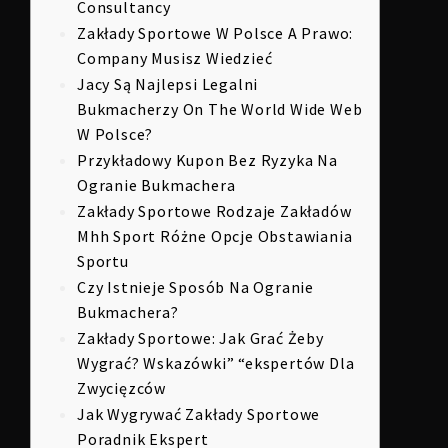
Consultancy
Zakłady Sportowe W Polsce A Prawo:
Company Musisz Wiedzieć
Jacy Są Najlepsi Legalni
Bukmacherzy On The World Wide Web
W Polsce?
Przykładowy Kupon Bez Ryzyka Na
Ogranie Bukmachera
Zakłady Sportowe Rodzaje Zakładów
Mhh Sport Różne Opcje Obstawiania
Sportu
Czy Istnieje Sposób Na Ogranie
Bukmachera?
Zakłady Sportowe: Jak Grać Żeby
Wygrać? Wskazówki” “ekspertów Dla
Zwycięzców
Jak Wygrywać Zakłady Sportowe
Poradnik Ekspert