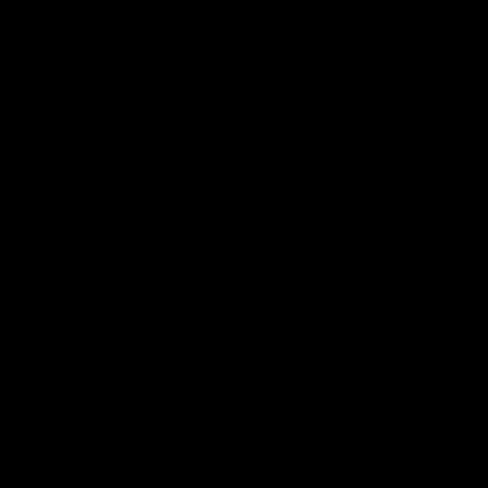
HOME
ино 2025 топ сам