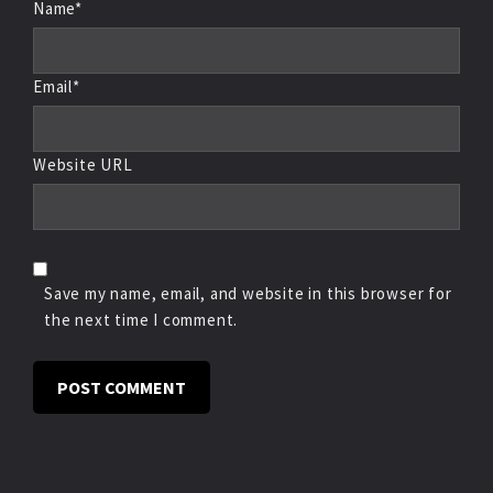
Name*
Email*
Website URL
Save my name, email, and website in this browser for
the next time I comment.