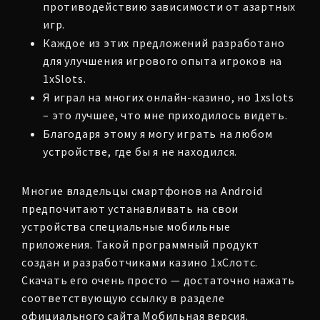
противодействию зависимости от азартных
игр.
Каждое из этих предложений разработано
для улучшения игрового опыта игроков на
1xSlots.
Я играл на многих онлайн-казино, но 1xslots
– это лучшее, что мне приходилось видеть.
Благодаря этому я могу играть на любом
устройстве, где бы я не находился.
Многие владельцы смартфонов на Android
предпочитают устанавливать на свои
устройства специальные мобильные
приложения. Такой программный продукт
создан и разработчиками казино 1хСлотс.
Скачать его очень просто — достаточно нажать
соответствующую ссылку в разделе
официального сайта Мобильная версия.