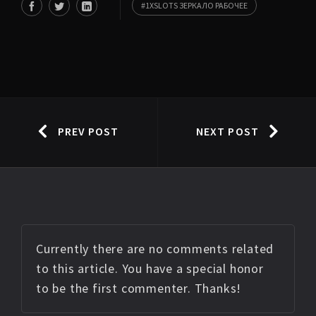
1XSLOTS ЗЕРКАЛО РАБОЧЕЕ
PREV POST
NEXT POST
Currently there are no comments related
to this article. You have a special honor
to be the first commenter. Thanks!