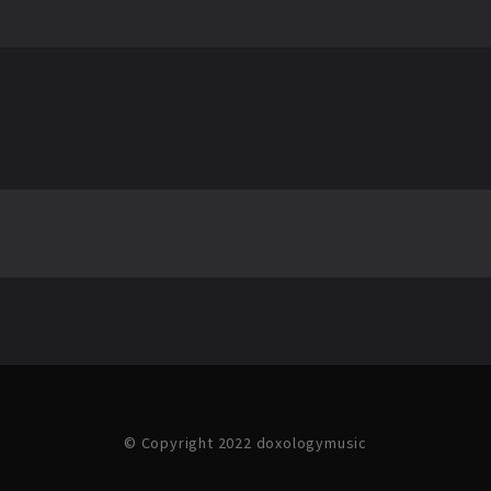
© Copyright 2022 doxologymusic