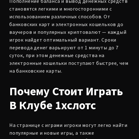
Пополнение баланса и вывод денежных средств
становятся легкими и многосторонними с
использованием различных способов. От
банковских карт и электронных кошельков до
ваучеров и популярных криптовалют — каждый
игрок найдет оптимальный вариант. Сроки
перевода денег варьируют от 1 минуты до 7
суток, при этом денежные средства на
электронные кошельки поступают быстрее, чем
на банковские карты.
Почему Стоит Играть
В Клубе 1хслотс
На странице с играми игроки могут легко найти
популярные и новые игры, а также