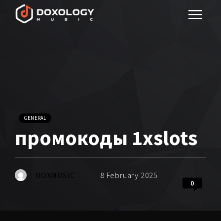
GENERAL
промокоды 1xslots
DOXMUSIC
8 February 2025
0