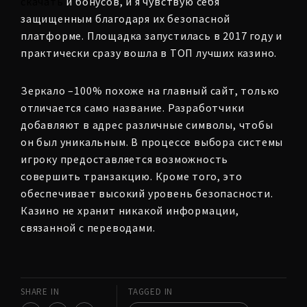
скачать
и бонусов, и я чувствую себя
защищенным благодаря их безопасной
платформе. Площадка запустилась в 2017 году и
практически сразу вошла в ТОП лучших казино.
Зеркало –100% похоже на главный сайт, только
отличается само название. Разработчики
добавляют в адрес различные символы, чтобы
он был уникальным. В процессе выбора системы
игроку предоставляется возможность
совершить транзакцию. Кроме того, это
обеспечивает высокий уровень безопасности.
Казино не хранит никакой информации,
связанной с переводами.
SHARE IN
TAGGED IN