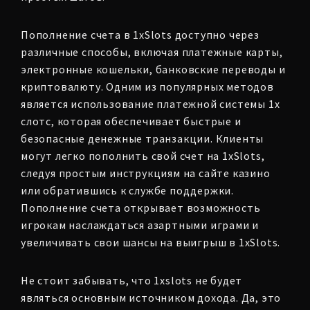
Пополнение счета в 1xSlots доступно через
различные способы, включая платежные карты,
электронные кошельки, банковские переводы и
криптовалюту. Одним из популярных методов
является использование платежной системы 1х
слотс, которая обеспечивает быстрые и
безопасные денежные транзакции. Клиенты
могут легко пополнить свой счет на 1xSlots,
следуя простым инструкциям на сайте казино
или обратившись к службе поддержки.
Пополнение счета открывает возможность
игрокам наслаждаться азартными играми и
увеличивать свои шансы на выигрыш в 1xSlots.
Не стоит забывать, что 1xslots не будет
являться основным источником дохода. Да, это