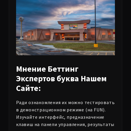
Мнение Беттинг
Экспертов буква Нашем
Сайте:
Ради ознакомления их можно тестировать
в демонстрационном режиме (на FUN).
Изучайте интерфейс, предназначение
клавиш на панели управления, результаты