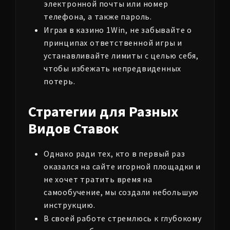
электронной почты или номер
телефона, а также пароль.
Играя в казино 1Win, не забывайте о
принципах ответственной игры и
устанавливайте лимиты с целью себя,
чтобы избежать непредвиденных
потерь.
Стратегии для Разных
Видов Ставок
Однако ради тех, кто в первый раз
оказался на сайте игорной площадки и
не хочет тратить время на
самообучение, мы создали небольшую
инструкцию.
В своей работе стремлюсь к глубокому