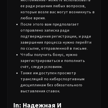
ее ради решения любых вопросов,
которые возле вас могут возникнуть в
любое время.
После этого вам предполагает
отправлено записка ради
подтверждения регистрации, и ради
завершения процесса нужно перейти
по ссылке, отправленной в письме.
Чтобы получить бонус, нужно
зарег͏и͏стрироваться и пополнить
счёт, следуя условиям.
Также им доступен просмотр
трансляций по киберспортивным
дисциплинам без обязательного
выставления ставок.
In: Надежная И