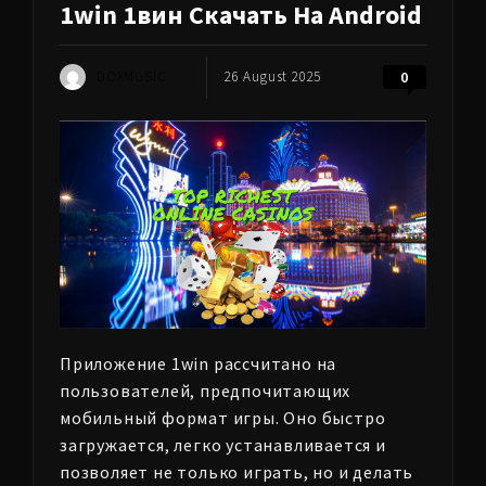
1win 1вин Скачать На Android
DOXMUSIC
26 August 2025
0
Приложение 1win рассчитано на
пользователей, предпочитающих
мобильный формат игры. Оно быстро
загружается, легко устанавливается и
позволяет не только играть, но и делать