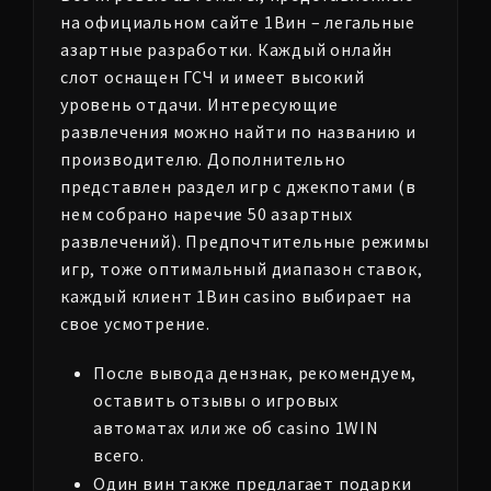
на официальном сайте 1Вин – легальные
азартные разработки. Каждый онлайн
слот оснащен ГСЧ и имеет высокий
уровень отдачи. Интересующие
развлечения можно найти по названию и
производителю. Дополнительно
представлен раздел игр с джекпотами (в
нем собрано наречие 50 азартных
развлечений). Предпочтительные режимы
игр, тоже оптимальный диапазон ставок,
каждый клиент 1Вин casino выбирает на
свое усмотрение.
После вывода дензнак, рекомендуем,
оставить отзывы о игровых
автоматах или же об casino 1WIN
всего.
Оди͏н вин также ͏предлагает подарки