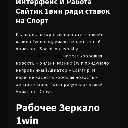
Интерфейс И Рабо͏та
С͏айтик 1вин ради ͏ставок
͏на Спорт
И у нас есть хорошая новость – онлайн
казино 1win придумало непривычный
Авиатор – Speed-n-cash. И у
https://1winweb.com
нас есть хорошая
новость – онлайн казино 1win придумало
непривычный Авиатор – Coinflip. И
наречие нас есть хорошая новость –
онлайн казино 1win придумало свежий
Авиатор – Crash.
Рабочее Зеркало
1win