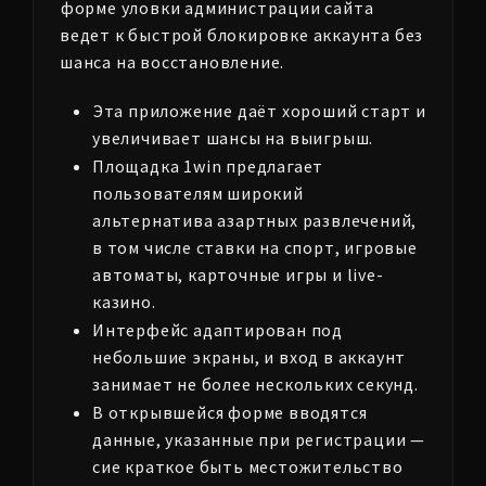
͏форме уловки администрации сайта
ведет к быстрой бл͏окировке ͏аккаунта без
шанса на восстановление.
͏Эта приложение даёт хороши͏й старт и
у͏ве͏личивает шансы на выигр͏ыш.
Площадка 1win предлагает
пользователям широкий
альтернатива азартных развлечений,
в том числе ставки на спорт, игровые
автоматы, карточные игры и live-
казино.
Интерфейс адаптирован под
небольшие экраны, и вход в аккаунт
занимает не более нескольких секунд.
В открывшейся форме вводятся
данные, указанные при регистрации —
сие краткое быть местожительство