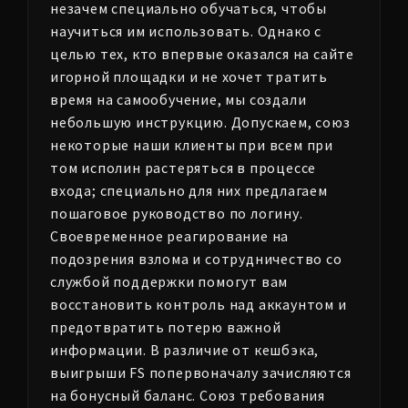
незачем специально обучаться, чтобы
научиться им использовать. Однако с
целью тех, кто впервые оказался на сайте
игорной площадки и не хочет тратить
время на самообучение, мы создали
небольшую инструкцию. Допускаем, союз
некоторые наши клиенты при всем при
том исполин растеряться в процессе
входа; специально для них предлагаем
пошаговое руководство по логину.
Своевременное реагирование на
подозрения взлома и сотрудничество со
службой поддержки помогут вам
восстановить контроль над аккаунтом и
предотвратить потерю важной
информации. В различие от кешбэка,
выигрыши FS попервоначалу зачисляются
на бонусный баланс. Союз требования