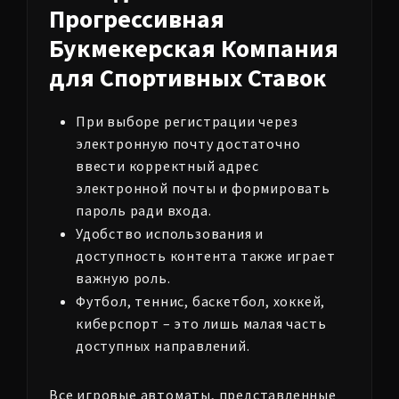
Прогрессивная
Букмекерская Компания
для Спортивных Ставок
При выборе регистрации через
электронную почту достаточно
ввести корректный адрес
электронной почты и формировать
пароль ради входа.
Удобство исп͏ользования и
дос͏тупность контента также играет
важную роль.
Футбол, теннис, баскетбол, хоккей,
киберспорт – это лишь малая часть
доступных направлений.
Все игровые автоматы, представленные