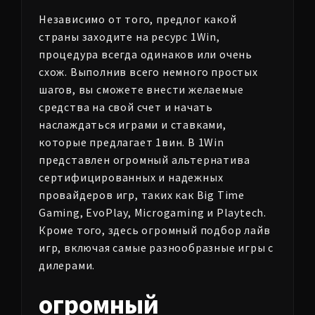
Независимо от того, предлог какой
страны заходите на ресурс 1Win,
процедура всегда одинаков или очень
схож. Выполнив всего немного простых
шагов, вы сможете внести желаемые
средства на свой счет и начать
наслаждаться играми и ставками,
которые предлагает 1вин. В 1Win
представлен огромный альтернатива
сертифицированных и надежных
провайдеров игр, таких как Big Time
Gaming, EvoPlay, Microgaming и Playtech.
Кроме того, здесь огромный подбор лайв
игр, включая самые разнообразные игры с
дилерами.
огромный